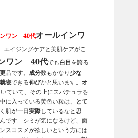
オールインワ
ンワン 40代
。エイジングケアと美肌ケアが
こ
ンワン 40代
でも
白目
を誇る
更
品です。
成分
数もかなり
少な
就寝
できる
伸び
かと思います。
オ
ついていて、その上にスパチュラを
中に入っている黄色い粒は、
とて
く肌が一日
実際
しているなと思
んです。シミが気になるけど、面
ンスコスメが欲しいという方には