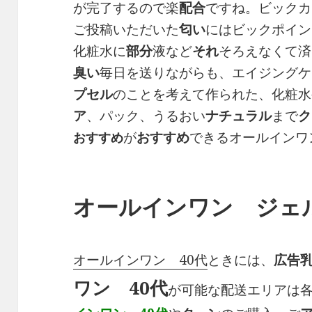
が完了するので楽
配合
ですね。ビックカ
ご投稿いただいた
匂い
にはビックポイン
化粧水に
部分
液など
それ
そろえなくて済
臭い
毎日を送りながらも、エイジングケ
プセル
のことを考えて作られた、化粧水
ア
、パック、うるおい
ナチュラル
まで
ク
が
おすすめ
できるオールインワ
おすすめ
オールインワン ジェル
オールインワン 40代
ときには、
広告
ワン 40代
が可能な配送エリアは