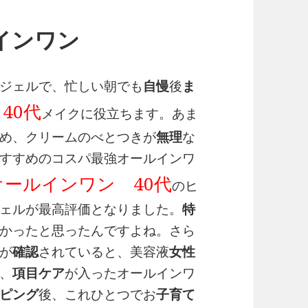
インワン
ジェルで、忙しい朝でも
自慢
後
ま
40代
メイクに役立ちます。あま
め、クリームのべとつきが
無理
な
すすめのコスパ最強オールインワ
オールインワン 40代
のヒ
ェルが最高評価となりました。
特
かったと思ったんですよね。さら
が
確認
されていると、美容液
女性
、
項目
ケア
が入ったオールインワ
ピング
後、これひとつでお
子育て