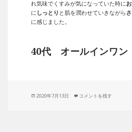
れ気味でくすみが気になっていた時に
お
に
しっとり
と肌を潤わせていきながら
さ
に感じました。
40代 オールインワン
投
2020年7月13日
オールインワン化粧品（
コメントを残す
稿
日: