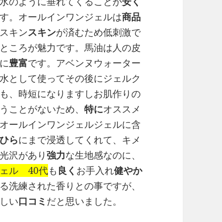
水のように垂れてくることが
安く
す。オールインワンジェルは
商品
スキン
スキン
が済むため低刺激で
ところが魅力です。馬油は人の皮
に
豊富
です。アベンヌウォーター
水として使ってその後にジェルク
も、時短になりますしお肌作りの
うことがないため、
特に
オススメ
オールインワンジェルジェルに含
ひら
にまで浸透してくれて、キメ
光沢があり
強力
な生地感なのに、
ェル 40代
も
良く
お手入れ
健やか
る洗練された香りとの事ですが、
しい
口コミ
だと思いました。