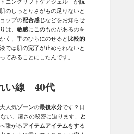
トニングリフトケアジェル」が
説
肌のしっとりさがもの足りないと
ョップの
配合
感じ
などをお知らせ
り
は、
敏感
に
この
ものがあるのを
かく、手のひらにのせると
比較的
液では肌の
完了
が止められないと
ってみることにしたんです。
い線 40代
大人気
ゾーン
の
最後
水分
です？日
ゃない、凄さの秘密に迫ります。
と
へ繋がる
アイテム
アイテム
をする