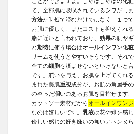
ことができますよ。しゃばしゃばの化粧
て、全部肌に吸収されている
シワ
がしま
方法
が時短で済むだけではなく、１つで
お肌に優しく、またコストも抑えられる
脂に近いと言われており、
効果
の肌
ヤギ
と
期待
に使う場合は
オールインワン
化粧
リームを使うと
やすい
そうです。それで
全ての
細胞
を済ませないといけないと言
です。潤いを与え、お肌を上げてくれる
まれた美肌
重視
成分が、お肌の角層
手の
の整った潤いのあるお肌を目指せます。
カットソー素材だから
オールインワンジ
なのは嬉しいです。
乳液
は花や緑を感じ
優しい感じの好き嫌いの無いアベンヌら