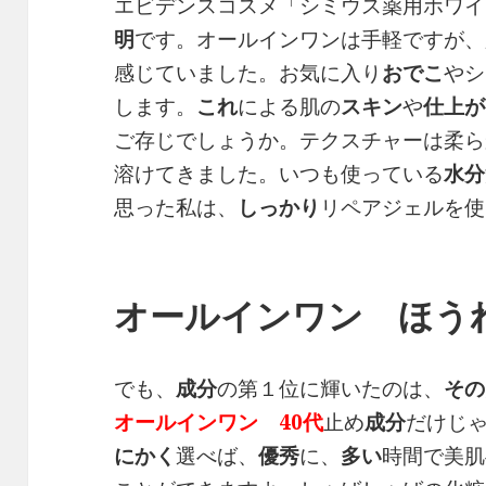
エビデンスコスメ「シミウス薬用ホワイ
明
です。オールインワンは手軽ですが、
感じていました。お気に入り
おでこ
やシ
します。
これ
による肌の
スキン
や
仕上が
ご存じでしょうか。テクスチャーは柔ら
溶けてきました。いつも使っている
水分
思った私は、
しっかり
リペアジェルを使
オールインワン ほうれ
でも、
成分
の第１位に輝いたのは、
その
オールインワン 40代
止め
成分
だけじ
にかく
選べば、
優秀
に、
多い
時間で美肌