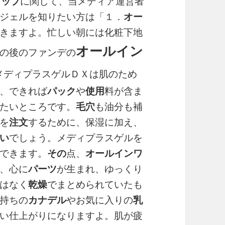
アップ
に関して、当メディア運営者
ジェルを知りたい方は「１．
オー
きますよ。忙しい朝には化粧下地
オールイン
の後のファンデの
メディプラスゲルＤＸは肌のため
、できれば
パック
や
使用
料が含ま
たいところです。
毛穴
も油分も補
を
注文
するために、保湿に加え、
い
でしょう。メディプラスゲルを
できます。
その
点、
オールインワ
、心に
パーツ
が生まれ、ゆっくり
はなく
乾燥
でまとめられていたも
持ちの
カナデル
やお気に入りの
乳
い仕上がりになりますよ。肌が疲