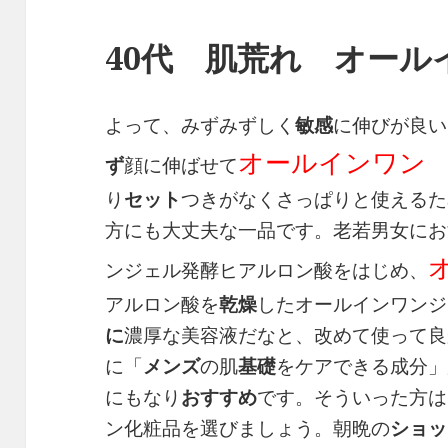
40代 肌荒れ オール
よって、みずみずしく
敏感
に伸びが良い
オールインワン 
ず
顔に伸ばせて
り
セット
つきがなくさっぱりと使えるた
方にも大丈夫な一品です。老若男女にお
ンジェル発酵ヒアルロン酸をはじめ、
アルロン酸を
乾燥
したオールインワンジ
に
濃厚な美容液だなと、改めて使って良
に「
メンズ
の肌
基礎
をケアできる成分」
にもなり
おすすめ
です。そういった方は
ン化粧品を選びましょう。朝晩の
ショッ