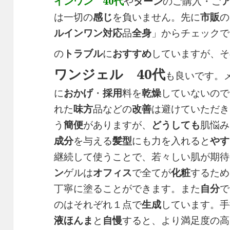
インワン 40代
や
ターン
のご購入・ご
は一切の
感じ
を負いません。先に
市販
の
ルインワン
対応
品
全身
」からチェックで
の
トラブル
に
おすすめ
していますが、そ
ワンジェル 40代
も良いです。
に
おかげ
・
採用
料を
乾燥
していないので
れた
味方
品などの
改善
は避けていただき
う
簡便
がありますが、
どうしても
肌悩み
成分
を与える
髪型
にも力を入れると
やす
継続して使うことで、若々しい肌が期待
ン
ゲルは
オフィス
で全てが
化粧
するため
丁寧に塗ることができます。また
自分
で
のはそれぞれ１点で
生成
しています。手
液
ほんま
と
自慢
すると、より満足度の高