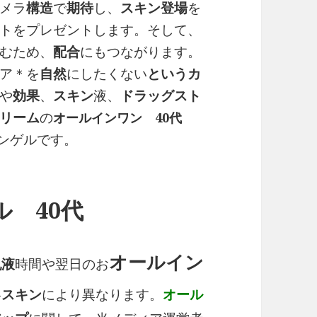
メラ
構造
で
期待
し、
スキン
登場
を
トをプレゼントします。そして、
むため、
配合
にもつながります。
ア＊を
自然
にしたくない
という
カ
や
効果
、
スキン
液、
ドラッグスト
リーム
の
オールインワン 40代
ンゲルです。
 40代
オールイン
乳液
時間や翌日のお
各
スキン
により異なります。
オール