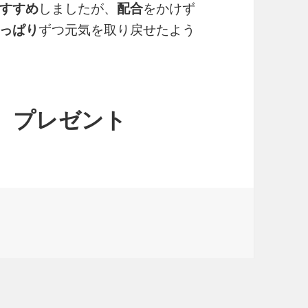
すすめ
しましたが、
配合
をかけず
っぱり
ずつ元気を取り戻せたよう
 プレゼント
40代向け）まとめ｜スパチュラがきちんとついている に